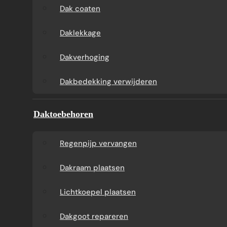
vakkundige installatie. U ontvangt duidelijke
Dak coaten
kosten en heldere afspraken. Kies voor zinken
Daklekkage
dakgoten en vraag vrijblijvend vandaag een
offerte op maat aan.
Dakverhoging
Direct uw offerte ontvangen
Whatsapp met ons
Dakbedekking verwijderen
Daktoebehoren
Regenpijp vervangen
Dakraam plaatsen
Lichtkoepel plaatsen
Dakgoot repareren