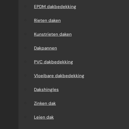
EPDM dakbedekking
daken
Dakrenov
Rieten daken
Dakpannen
Dakrepar
Kunstrieten daken
PVC
Dak rein
Dakpannen
dakbedekking
Dak
PVC dakbedekking
Vloeibare
impregn
Vloeibare dakbedekking
dakbedekking
Dak coat
Dakshingles
Dakshingles
Daklekka
Zinken dak
Zinken dak
Dakverho
Leien dak
Leien dak
Dakbede