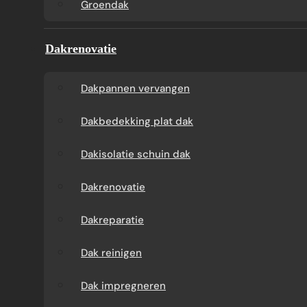
Groendak
Groendak
verwijde
Dakrenovatie
Dakpannen vervangen
Dakbedekking plat dak
ZINKEN DAKGOOT?
Dakisolatie schuin dak
Dakrenovatie
Zinken dakgoten combineren betrouwbare
Dakreparatie
waterafvoer met een duurzame, stijlvolle
afwerking van uw woning. De ervaren
Dak reinigen
dakdekkers van Dakdek Gigant adviseren u
Dak impregneren
over het juiste type, de maatvoering en een