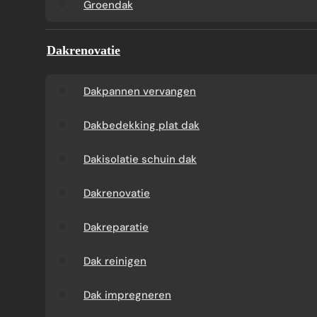
Groendak
Groendak
verwijde
Dakrenovatie
Dakpannen vervangen
Dakbedekking plat dak
GOEDKOOP DAK COATEN?
Dakisolatie schuin dak
VRAAG EEN OFFERTE.
Dakrenovatie
Dakreparatie
Dak coaten zodat het er weer fris uit ziet?
Dak reinigen
Duurzaam omgaan met uw dak? Bespaar op
uw dak-onderhoud door dakpannen te
Dak impregneren
coaten.