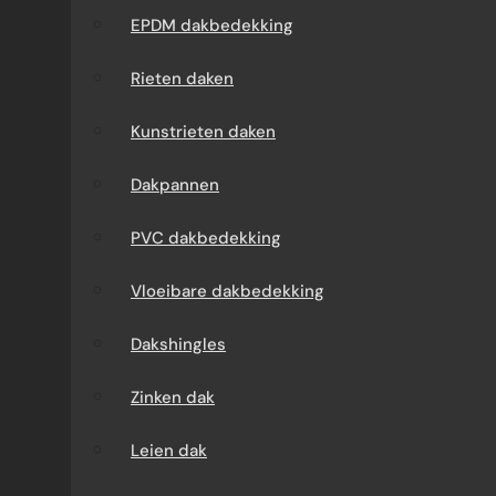
EPDM dakbedekking
daken
Dakrenov
Rieten daken
Dakpannen
Dakrepar
Kunstrieten daken
PVC
Dak rein
Dakpannen
dakbedekking
Dak
PVC dakbedekking
Vloeibare
impregn
Vloeibare dakbedekking
dakbedekking
Dak coat
Dakshingles
Dakshingles
Daklekka
Zinken dak
Zinken dak
Dakverho
Leien dak
Leien dak
Dakbede